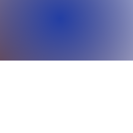
Diğer Soru
info@shipshack.com.tr