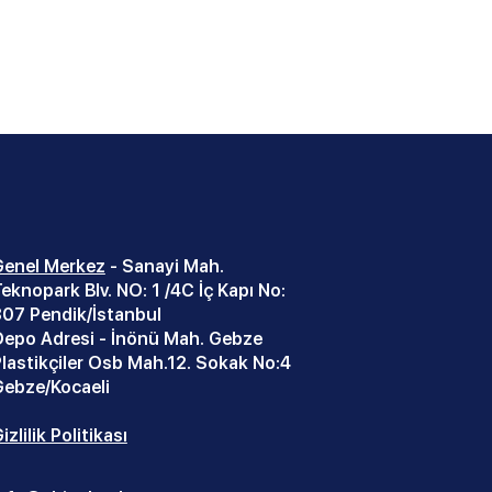
Genel Merkez
- Sanayi Mah
.
eknopark Blv. NO: 1 /4C İç Kapı No:
307 Pendik/İstanbul
Depo Adresi - İnönü Mah. Gebze
lastikçiler Osb Mah.12. Sokak No:4
Gebze/Kocaeli
izlilik Politikası